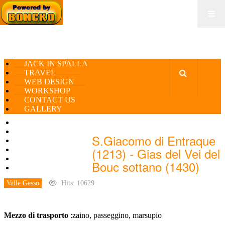
JACK IN SPALLA
TRAVEL
WEB DESIGN
WORKSHOP
CONTACT US
GALLERY
JACK IN SPALLA
TRAVEL
S.Giacomo di Entraque
WEB DESIGN
(1213) - Gias del Vei del
WORKSHOP
CONTACT US
Bouc sottano (1430)
GALLERY
Valle Gesso
Hits: 10629
Mezzo di trasporto
:zaino, passeggino, marsupio