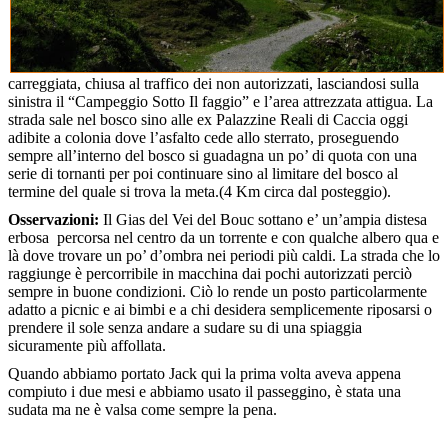
carreggiata, chiusa al traffico dei non autorizzati, lasciandosi sulla
sinistra il “Campeggio Sotto Il faggio” e l’area attrezzata attigua. La
strada sale nel bosco sino alle ex Palazzine Reali di Caccia oggi
adibite a colonia dove l’asfalto cede allo sterrato, proseguendo
sempre all’interno del bosco si guadagna un po’ di quota con una
serie di tornanti per poi continuare sino al limitare del bosco al
termine del quale si trova la meta.(4 Km circa dal posteggio).
Osservazioni:
Il Gias del Vei del Bouc sottano e’ un’ampia distesa
erbosa percorsa nel centro da un torrente e con qualche albero qua e
là dove trovare un po’ d’ombra nei periodi più caldi. La strada che lo
raggiunge è percorribile in macchina dai pochi autorizzati perciò
sempre in buone condizioni. Ciò lo rende un posto particolarmente
adatto a picnic e ai bimbi e a chi desidera semplicemente riposarsi o
prendere il sole senza andare a sudare su di una spiaggia
sicuramente più affollata.
Quando abbiamo portato Jack qui la prima volta aveva appena
compiuto i due mesi e abbiamo usato il passeggino, è stata una
sudata ma ne è valsa come sempre la pena.