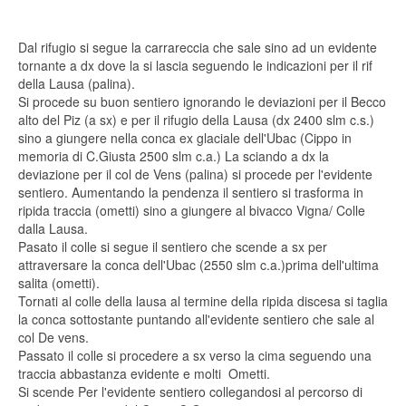
Dal rifugio si segue la carrareccia che sale sino ad un evidente
tornante a dx dove la si lascia seguendo le indicazioni per il rif
della Lausa (palina).
Si procede su buon sentiero ignorando le deviazioni per il Becco
alto del Piz (a sx) e per il rifugio della Lausa (dx 2400 slm c.s.)
sino a giungere nella conca ex glaciale dell'Ubac (Cippo in
memoria di C.Giusta 2500 slm c.a.) La sciando a dx la
deviazione per il col de Vens (palina) si procede per l'evidente
sentiero. Aumentando la pendenza il sentiero si trasforma in
ripida traccia (ometti) sino a giungere al bivacco Vigna/ Colle
dalla Lausa.
Pasato il colle si segue il sentiero che scende a sx per
attraversare la conca dell'Ubac (2550 slm c.a.)prima dell'ultima
salita (ometti).
Tornati al colle della lausa al termine della ripida discesa si taglia
la conca sottostante puntando all'evidente sentiero che sale al
col De vens.
Passato il colle si procedere a sx verso la cima seguendo una
traccia abbastanza evidente e molti Ometti.
Si scende Per l'evidente sentiero collegandosi al percorso di