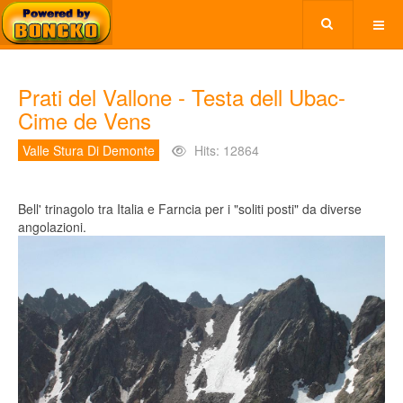
Prati del Vallone - Testa dell Ubac-
Cime de Vens
Valle Stura Di Demonte
Hits: 12864
Bell' trinagolo tra Italia e Farncia per i "soliti posti" da diverse
angolazioni.