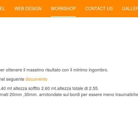
EL
WEB DESIGN
WORKSHOP
CONTACT US
GALLE
er ottenere il massimo risultato con il minimo ingombro.
o nel seguente
documento
40 mt altezza sofftto 2.60 mt.altezza totale di 2.55.
ternati 20mm ,30mm. arrotondate sui bordi per essere meno traumatiche