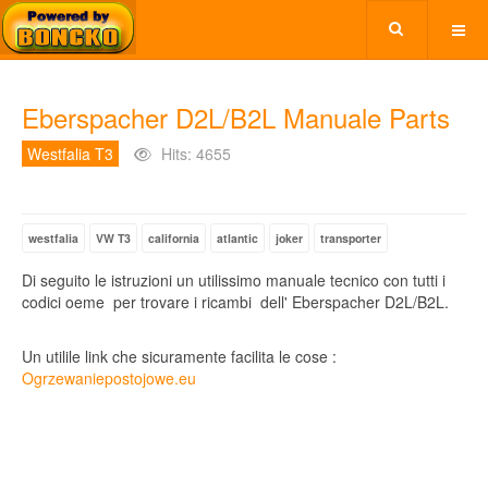
Eberspacher D2L/B2L Manuale Parts
Westfalia T3
Hits: 4655
westfalia
VW T3
california
atlantic
joker
transporter
Di seguito le istruzioni un utilissimo manuale tecnico con tutti i
codici oeme per trovare i ricambi dell' Eberspacher D2L/B2L.
Un utilile link che sicuramente facilita le cose :
Ogrzewaniepostojowe.eu