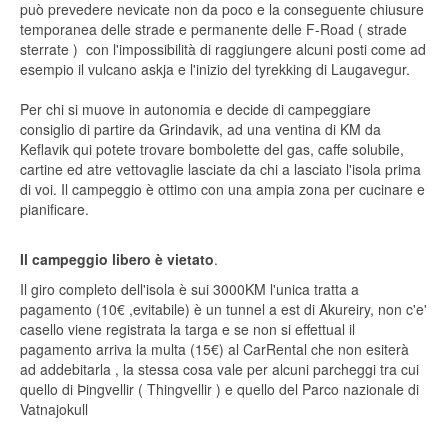
può prevedere nevicate non da poco e la conseguente chiusure
temporanea delle strade e permanente delle F-Road ( strade
sterrate ) con l'impossibilità di raggiungere alcuni posti come ad
esempio il vulcano askja e l'inizio del tyrekking di Laugavegur.
Per chi si muove in autonomia e decide di campeggiare
consiglio di partire da Grindavik, ad una ventina di KM da
Keflavik qui potete trovare bombolette del gas, caffe solubile,
cartine ed atre vettovaglie lasciate da chi a lasciato l'isola prima
di voi. Il campeggio è ottimo con una ampia zona per cucinare e
pianificare.
Il campeggio libero è vietato
.
Il giro completo dell'isola è sui 3000KM l'unica tratta a
pagamento (10€ ,evitabile) è un tunnel a est di Akureiry, non c'e'
casello viene registrata la targa e se non si effettual il
pagamento arriva la multa (15€) al CarRental che non esiterà
ad addebitarla , la stessa cosa vale per alcuni parcheggi tra cui
quello di Þingvellir ( Thingvellir ) e quello del Parco nazionale di
Vatnajokull