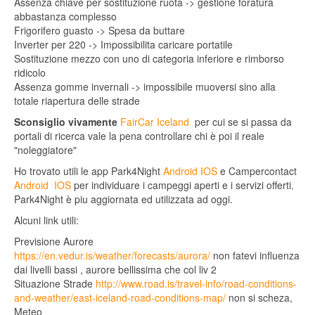
Assenza chiave per sostituzione ruota -> gestione foratura
abbastanza complesso
Frigorifero guasto -> Spesa da buttare
Inverter per 220 -> Impossibilita caricare portatile
Sostituzione mezzo con uno di categoria inferiore e rimborso
ridicolo
Assenza gomme invernali -> impossibile muoversi sino alla
totale riapertura delle strade
Sconsiglio vivamente
FairCar Iceland
per cui se si passa da
portali di ricerca vale la pena controllare chi è poi il reale
"noleggiatore"
Ho trovato utili le app Park4Night
Android
IOS
e Campercontact
Android
IOS
per individuare i campeggi aperti e i servizi offerti.
Park4Night è piu aggiornata ed utilizzata ad oggi.
Alcuni link utili:
Previsione Aurore
https://en.vedur.is/weather/forecasts/aurora/
non fatevi influenza
dai livelli bassi , aurore bellissima che col liv 2
Situazione Strade
http://www.road.is/travel-info/road-conditions-
and-weather/east-iceland-road-conditions-map/
non si scheza,
Meteo